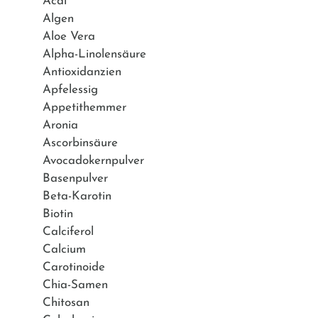
Acai
Algen
Aloe Vera
Alpha-Linolensäure
Antioxidanzien
Apfelessig
Appetithemmer
Aronia
Ascorbinsäure
Avocadokernpulver
Basenpulver
Beta-Karotin
Biotin
Calciferol
Calcium
Carotinoide
Chia-Samen
Chitosan