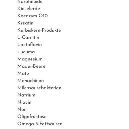
Karotinoide
Kieselerde
Koenzym Q10
Kreatin
Kürbiskern-Produkte
L-Carnitin
Lactoflavin
Lucuma
Magnesium
Maqui-Beere
Mate
Menachinon
Milchsäurebakterien
Natrium
Niacin
Noni
Oligofruktose
Omega-3-Fettsäuren