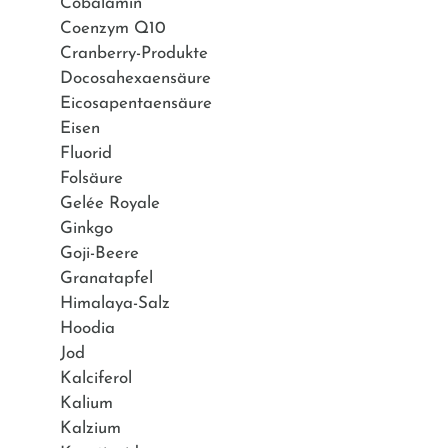
Cobalamin
Coenzym Q10
Cranberry-Produkte
Docosahexaensäure
Eicosapentaensäure
Eisen
Fluorid
Folsäure
Gelée Royale
Ginkgo
Goji-Beere
Granatapfel
Himalaya-Salz
Hoodia
Jod
Kalciferol
Kalium
Kalzium