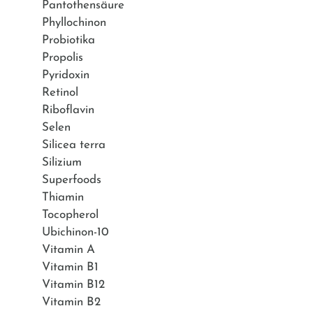
Pantothensäure
Phyllochinon
Probiotika
Propolis
Pyridoxin
Retinol
Riboflavin
Selen
Silicea terra
Silizium
Superfoods
Thiamin
Tocopherol
Ubichinon-10
Vitamin A
Vitamin B1
Vitamin B12
Vitamin B2