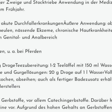
nger Zweige und Stocktriebe Anwendung in der Medi
im Frühjahr.
e akute DurchfallerkrankungenÄußere Anwendung: ob
eulen, nässende Ekzeme, chronische Hautkrankheit
 Genital- und Analbereich
n, u. a. bei Pferden
 DrogeTeezubereitung: 1-2 Teelöffel mit 150 ml Was
nd Gurgellösungen: 20 g Droge auf 1 l WasserVoll- 
 kochen, abseihen; auch als fertiger Badezusatz erh
rstellers
e Gerbstoffe, vor allem Catechingerbstoffe. Darüber
ne vor. Aufgrund des hohen Gehalts an Gerbstoffen 