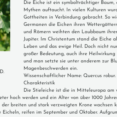
Die Eiche ist ein symbolträchtiger Baum,
Mythen auftaucht. In vielen Kulturen wurd
Gottheiten in Verbindung gebracht. So w
Germanen die Eichen ihren Wettergöttern
und Römern weihten den Laubbaum ihren
Jupiter. Im Christentum stand die Eiche 
Leben und das ewige Heil. Doch nicht nur 
großer Bedeutung, auch ihre Heilwirkung 
und man setzte sie unter anderem zur Blut
Magenbeschwerden ein.
 D.
Wissenschaftlicher Name: Quercus robur.
Charakteristik
Die Stieleiche ist die in Mitteleuropa am 
r hoch werden und ein Alter von über 1000 Jahren e
n der breiten und stark verzweigten Krone wachsen ku
die Eicheln, reifen im September und Oktober. Aufgr