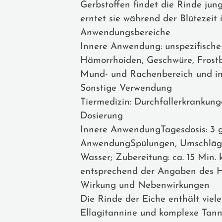
Gerbstoffen findet die Rinde ju
erntet sie während der Blütezeit 
Anwendungsbereiche
Innere Anwendung: unspezifisch
Hämorrhoiden, Geschwüre, Frostb
Mund- und Rachenbereich und im
Sonstige Verwendung
Tiermedizin: Durchfallerkrankunge
Dosierung
Innere AnwendungTagesdosis: 3 g
AnwendungSpülungen, Umschläge u
Wasser; Zubereitung: ca. 15 Min.
entsprechend der Angaben des He
Wirkung und Nebenwirkungen
Die Rinde der Eiche enthält viel
Ellagitannine und komplexe Tanni