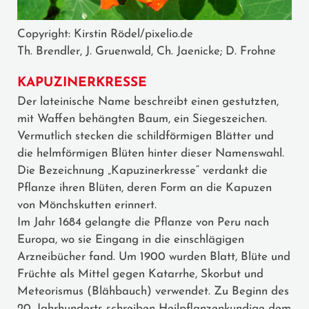
Copyright: Kirstin Rödel/pixelio.de
Th. Brendler, J. Gruenwald, Ch. Jaenicke; D. Frohne
KAPUZINERKRESSE
Der lateinische Name beschreibt einen gestutzten,
mit Waffen behängten Baum, ein Siegeszeichen.
Vermutlich stecken die schildförmigen Blätter und
die helmförmigen Blüten hinter dieser Namenswahl.
Die Bezeichnung „Kapuzinerkresse“ verdankt die
Pflanze ihren Blüten, deren Form an die Kapuzen
von Mönchskutten erinnert.
Im Jahr 1684 gelangte die Pflanze von Peru nach
Europa, wo sie Eingang in die einschlägigen
Arzneibücher fand. Um 1900 wurden Blatt, Blüte und
Früchte als Mittel gegen Katarrhe, Skorbut und
Meteorismus (Blähbauch) verwendet. Zu Beginn des
20. Jahrhunderts schreiben Heilpflanzenkundige dem