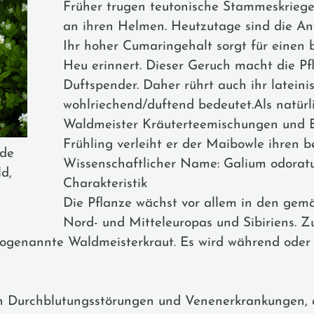
Früher trugen teutonische Stammeskriege
an ihren Helmen. Heutzutage sind die An
Ihr hoher Cumaringehalt sorgt für einen 
Heu erinnert. Dieser Geruch macht die Pf
Duftspender. Daher rührt auch ihr latein
wohlriechend/duftend bedeutet.Als natürl
Waldmeister Kräuterteemischungen und E
Frühling verleiht er der Maibowle ihren
.de
Wissenschaftlicher Name: Galium odorat
d,
Charakteristik
Die Pflanze wächst vor allem in den gem
Nord- und Mitteleuropas und Sibiriens. 
s sogenannte Waldmeisterkraut. Es wird während oder
n Durchblutungsstörungen und Venenerkrankungen, a