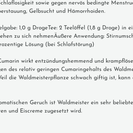
hlaflosigkeit sowie gegen nervös bedingte Menstr
erstauung, Gelbsucht und Hämorrhoiden.
lgabe: 1,0 g DrogeTee: 2 Teelöffel (1,8 g Droge) in 
gehen zu sich nehmenÄußere Anwendung: Stirnumsch
rozentige Lösung (bei Schlafstörung)
Cumarin wirkt entzündungshemmend und krampflöse
en des relativ geringen Cumaringehalts des Waldmeis
Weil die Waldmeisterpflanze schwach giftig ist, kan
omatischen Geruch ist Waldmeister ein sehr beliebt
en und Eiscreme zugesetzt wird.