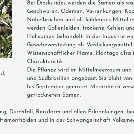
Bei Dioskurides werden die Samen als wa
Geschwüren, Ödemen, Verrenkungen, Kopf
Nabelbrüchen und als kühlendes Mittel e
werden Gallenleiden, trockene Kehlen u
Flohsamen behandelt. In der Industrie wi
Gewebeversteifung als Verdickungs­mittel 
Wissenschaftlicher Name: Plantago afra 
Charakteristik
Die Pflanze wird im Mittelmeerraum und 
d,
und Südbrasilien angebaut. Sie blüht von 
bis September geerntet. Medizinisch ver
getrockneten Samen.
g, Durchfall, Reizdarm und allen Erkrankungen, bei
en, Hämorrhoiden und in der Schwangerschaft Volksme