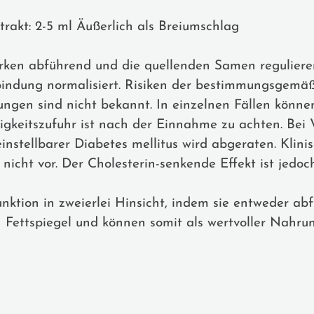
trakt: 2-5 ml Äußerlich als Breiumschlag
rken abführend und die quellenden Samen regulieren
tsbindung normalisiert. Risiken der bestimmungsgem
gen sind nicht bekannt. In einzelnen Fällen könne
sigkeitszufuhr ist nach der Einnahme zu achten. Be
stellbarer Diabetes mellitus wird abgeraten. Klini
nicht vor. Der Cholesterin-senkende Effekt ist jedoch
ktion in zweierlei Hinsicht, indem sie entweder ab
n Fettspiegel und können somit als wertvoller Nahr