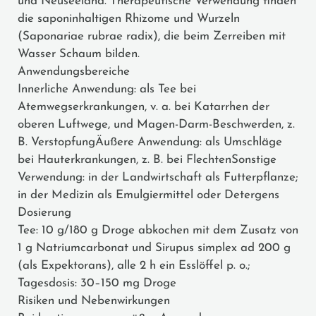
und Neuseeland. Therapeutische Verwendung finden
die saponinhaltigen Rhizome und Wurzeln
(Saponariae rubrae radix), die beim Zerreiben mit
Wasser Schaum bilden.
Anwendungsbereiche
Innerliche Anwendung: als Tee bei
Atemwegserkrankungen, v. a. bei Katarrhen der
oberen Luftwege, und Magen-Darm-Beschwerden, z.
B. VerstopfungÄußere Anwendung: als Umschläge
bei Hauterkrankungen, z. B. bei FlechtenSonstige
Verwendung: in der Landwirtschaft als Futterpflanze;
in der Medizin als Emulgiermittel oder Detergens
Dosierung
Tee: 10 g/180 g Droge abkochen mit dem Zusatz von
1 g Natriumcarbonat und Sirupus simplex ad 200 g
(als Expektorans), alle 2 h ein Esslöffel p. o.;
Tagesdosis: 30–150 mg Droge
Risiken und Nebenwirkungen