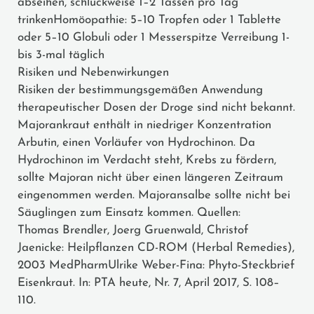
abseihen, schluckweise 1–2 Tassen pro Tag
trinkenHomöopathie: 5–10 Tropfen oder 1 Tablette
oder 5–10 Globuli oder 1 Messerspitze Verreibung 1-
bis 3-mal täglich
Risiken und Nebenwirkungen
Risiken der bestimmungsgemäßen Anwendung
therapeutischer Dosen der Droge sind nicht bekannt.
Majorankraut enthält in niedriger Konzentration
Arbutin, einen Vorläufer von Hydrochinon. Da
Hydrochinon im Verdacht steht, Krebs zu fördern,
sollte Majoran nicht über einen längeren Zeitraum
eingenommen werden. Majoransalbe sollte nicht bei
Säuglingen zum Einsatz kommen. Quellen:
Thomas Brendler, Joerg Gruenwald, Christof
Jaenicke: Heilpflanzen CD-ROM (Herbal Remedies),
2003 MedPharmUlrike Weber-Fina: Phyto-Steckbrief
Eisenkraut. In: PTA heute, Nr. 7, April 2017, S. 108–
110.