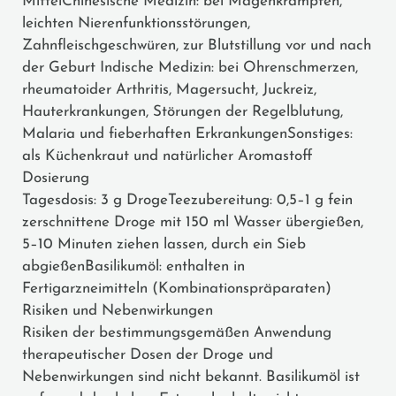
MittelChinesische Medizin: bei Magenkrämpfen,
leichten Nierenfunktionsstörungen,
Zahnfleischgeschwüren, zur Blutstillung vor und nach
der Geburt Indische Medizin: bei Ohrenschmerzen,
rheumatoider Arthritis, Magersucht, Juckreiz,
Hauterkrankungen, Störungen der Regelblutung,
Malaria und fieberhaften ErkrankungenSonstiges:
als Küchenkraut und natürlicher Aromastoff
Dosierung
Tagesdosis: 3 g DrogeTeezubereitung: 0,5–1 g fein
zerschnittene Droge mit 150 ml Wasser übergießen,
5–10 Minuten ziehen lassen, durch ein Sieb
abgießenBasilikumöl: enthalten in
Fertigarzneimitteln (Kombinationspräparaten)
Risiken und Nebenwirkungen
Risiken der bestimmungsgemäßen Anwendung
therapeutischer Dosen der Droge und
Nebenwirkungen sind nicht bekannt. Basilikumöl ist