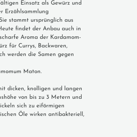
ältigen Einsatz als Gewürz und
der Erzählsammlung
Sie stammt ursprünglich aus
 Heute findet der Anbau auch in
h-scharfe Aroma der Kardamom-
rz für Currys, Backwaren,
isch werden die Samen gegen
rdamomum Maton.
it dicken, knolligen und langen
hshöhe von bis zu 3 Metern und
ckeln sich zu eiförmigen
ischen Öle wirken antibakteriell,