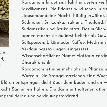
Kardamom findet seit Jahrhunderten vielf
Medikament. Die Pflanze wird schon in 
„Tausendundeine Nacht“ häufig erwähnt. 
Südindien, Sri Lanka, Irak und Thailand.
Südamerika und Afrika statt. Das süßlic
Samen macht sie äußerst beliebt als Gewü
Süßspeisen, Liköre oder Kaffee. Medizin
Verdauungsstörungen eingesetzt.
com
Wissenschaftlicher Name: Elattaria ca
d,
Charakteristik
r
Kardamom ist eine mehrjährige Pflanze m
Wurzeln. Die Stängel erreichen eine Wuc
e Blüten entspringen dicht über dem Boden und entwi
is acht Samen enthalten. Die darin enthaltenen äther
hungsmildernd und verdauungsfördernd.