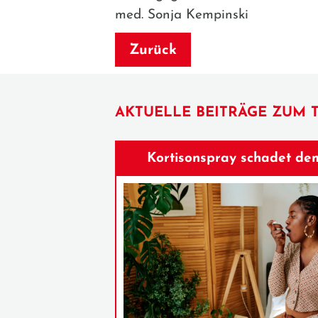
med. Sonja Kempinski
Zurück
AKTUELLE BEITRÄGE ZUM 
Kortisonspray schadet de