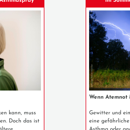
n Asthmaspray
Im Somme
Wenn Atemnot in
ken kann, muss
Gewitter und ei
gen. Doch das ist
eine gefährlich
ältere
Asthma oder and