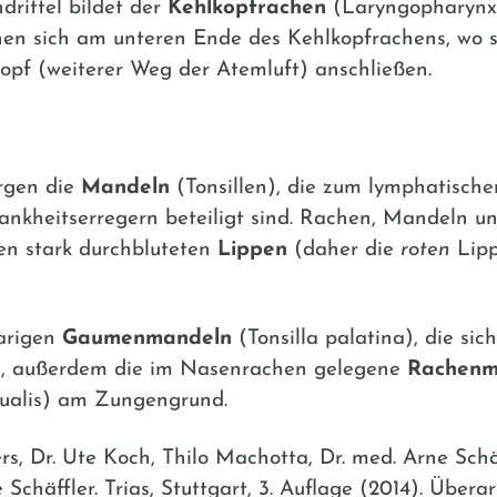
drittel bildet der
Kehlkopfrachen
(Laryngopharynx
en sich am unteren Ende des Kehlkopfrachens, wo s
opf (weiterer Weg der Atemluft) anschließen.
rgen die
Mandeln
(Tonsillen), die zum lymphatisch
ankheitserregern beteiligt sind. Rachen, Mandeln u
en stark durchbluteten
Lippen
(daher die
roten
Lipp
arigen
Gaumenmandeln
(Tonsilla palatina), die s
, außerdem die im Nasenrachen gelegene
Rachenm
gualis) am Zungengrund.
rs, Dr. Ute Koch, Thilo Machotta, Dr. med. Arne Schä
chäffler. Trias, Stuttgart, 3. Auflage (2014). Überar