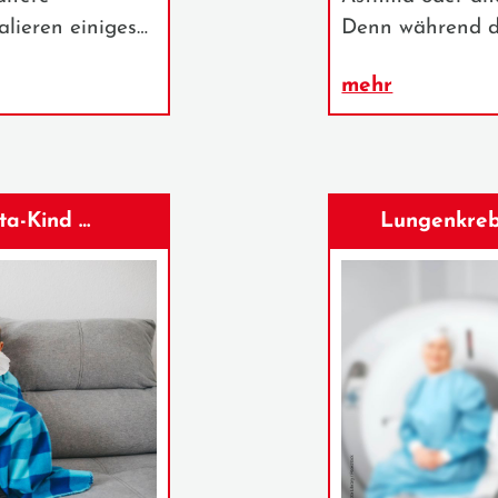
lieren einiges…
Denn während d
mehr
ta-Kind …
Lungenkreb