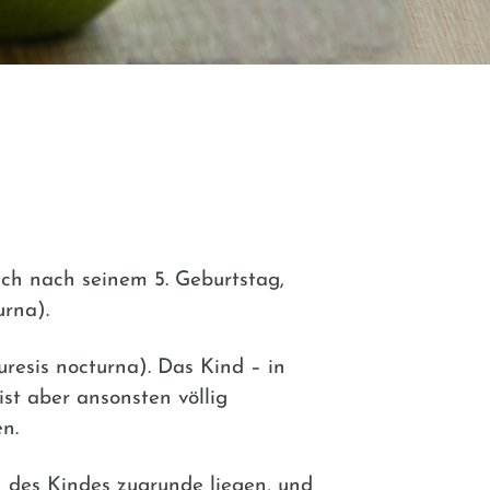
uch nach seinem 5. Geburtstag,
urna).
resis nocturna). Das Kind – in
ist aber ansonsten völlig
en.
 des Kindes zugrunde liegen, und