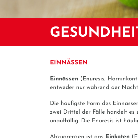
GESUNDHEI
EINNÄSSEN
Einnässen
(Enuresis, Harninkonti
entweder nur während der Nacht 
Die häufigste Form des Einnässen
zwei Drittel der Fälle handelt es 
unauffällig. Die Enuresis ist häuf
Abzugrenzen ist das
Einkoten
(E