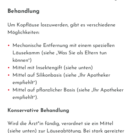
Behandlung
Um Kopfläuse loszuwerden, gibt es verschiedene
Möglichkeiten:
Mechanische Entfernung mit einem speziellen
Läusekamm (siehe
„
Was Sie als Eltern tun
können
“
)
Mittel mit Insektengift (siehe unten)
Mittel auf Silikonbasis (siehe
„
Ihr Apotheker
empfiehlt
“
)
Mittel auf pflanzlicher Basis (siehe
„
Ihr Apotheker
empfiehlt
“
).
Konservative Behandlung
Wird die Ärzt*in fündig, verordnet sie ein Mittel
(siehe unten) zur Läuseabtötung. Bei stark gereizter