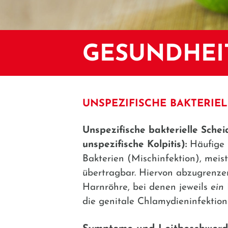
GESUNDHEI
UNSPEZIFISCHE BAKTERIE
Unspezifische bakterielle Schei
unspezifische Kolpitis):
Häufige 
Bakterien (Mischinfektion), meis
übertragbar. Hiervon abzugrenzen
Harnröhre, bei denen jeweils
ein
die genitale Chlamydieninfektio