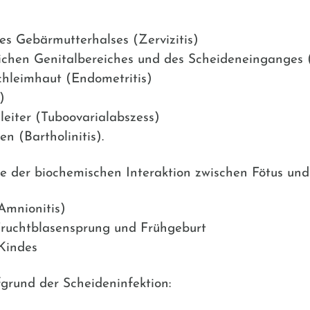
s Gebärmutterhalses (Zervizitis)
chen Genitalbereiches und des Scheideneinganges (
hleimhaut (Endometritis)
)
leiter (Tuboovarialabszess)
n (Bartholinitis).
e der biochemischen Interaktion zwischen Fötus un
Amnionitis)
 Fruchtblasensprung und Frühgeburt
Kindes
rund der Scheideninfektion: