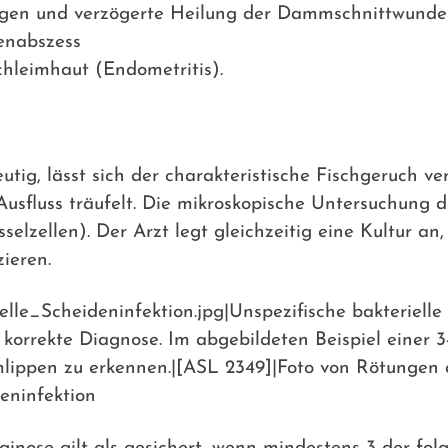
gen und verzögerte Heilung der Dammschnittwunde
enabszess
hleimhaut (Endometritis).
tig, lässt sich der charakteristische Fischgeruch ve
sfluss träufelt. Die mikroskopische Untersuchung de
selzellen). Der Arzt legt gleichzeitig eine Kultur an
ieren.
lle_Scheideninfektion.jpg|Unspezifische bakterielle
korrekte Diagnose. Im abgebildeten Beispiel einer 3
lippen zu erkennen.|[ASL 2349]|Foto von Rötungen
deninfektion