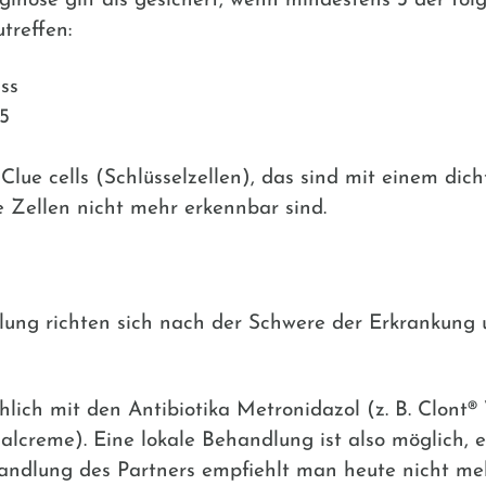
aginose gilt als gesichert, wenn mindestens 3 der f
treffen:
ss
,5
lue cells (Schlüsselzellen), das sind mit einem dic
e Zellen nicht mehr erkennbar sind.
lung richten sich nach der Schwere der Erkrankung 
hlich mit den Antibiotika
Metronidazol
(z. B.
Clont® 
nalcreme
). Eine lokale Behandlung ist also möglich, e
andlung des Partners empfiehlt man heute nicht mehr