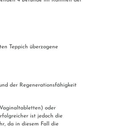
olgenden 4 Befunde im Rahmen der
hten Teppich überzogene
und der Regenerationsfähigkeit
Vaginaltabletten
) oder
rfolgreicher ist jedoch die
, da in diesem Fall die