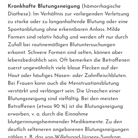
Krankhafte Blutungsneigung
(hämorrhagische
Diathese): Im Verhältnis zur vorliegenden Verletzung
zu starke oder zu langanhaltende Blutung oder eine
Spontanblutung ohne erkennbaren Anlass. Milde
Formen sind relativ häufig und werden oft nur durch
Zufall bei routinemäßigen Blutuntersuchungen
erkannt. Schwere Formen sind selten, können aber
lebensbedrohlich sein. Oft bemerken die Betroffenen
zuerst ungewöhnlich viele blaue Flecken auf der
Haut oder häufiges Nasen- oder Zahnfleischbluten.
Bei Frauen kann auch die Menstruationsblutung
verstärkt und verlängert sein. Die Ursachen einer
Blutungsneigung sind vielfältig. Bei den meisten
Betroffenen (etwas 90 %) ist die Blutungsneigung
erworben, v. a. durch die Einnahme
blutgerinnungshemmender Medikamente. Zu den
deutlich selteneren angeborenen Blutungsneigungen
zählen z. B. das von-Willebrand-Jürgens-Syndrom