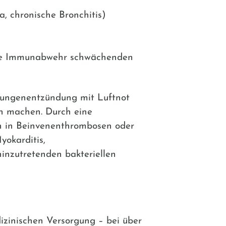
, chronische Bronchitis)
die Immunabwehr schwächenden
e Lungenentzündung mit Luftnot
h machen. Durch eine
h in Beinvenenthrombosen oder
okarditis,
inzutretenden bakteriellen
dizinischen Versorgung – bei über