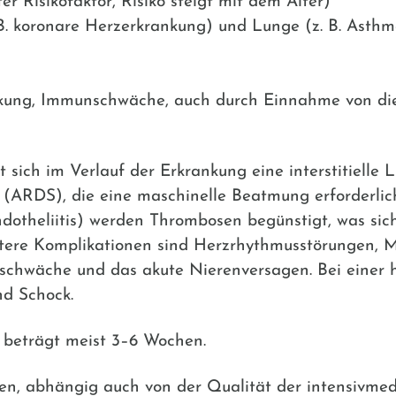
r Risikofaktor, Risiko steigt mit dem Alter)
. koronare Herzerkrankung) und Lunge (z. B. Asthma
ankung, Immunschwäche, auch durch Einnahme von 
t sich im Verlauf der Erkrankung eine interstitiell
(ARDS), die eine maschinelle Beatmung erforderlic
otheliitis) werden Thrombosen begünstigt, was sic
tere Komplikationen sind Herzrhythmusstörungen, My
hwäche und das akute Nierenversagen. Bei einer h
nd Schock.
 beträgt meist 3–6 Wochen.
rben, abhängig auch von der Qualität der intensivme