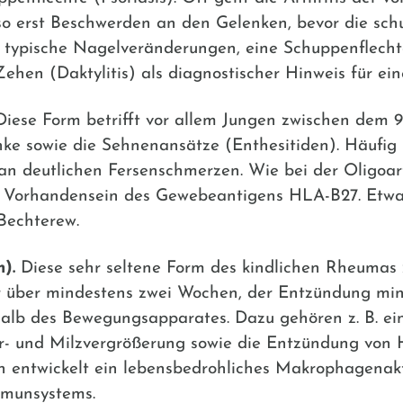
lso erst Beschwerden an den Gelenken, bevor die s
en typische Nagelveränderungen, eine Schuppenflechte
en (Daktylitis) als diagnostischer Hinweis für eine 
iese Form betrifft vor allem Jungen zwischen dem 9.
ke sowie die Sehnenansätze (Enthesitiden). Häufig i
an deutlichen Fersenschmerzen. Wie bei der Oligoart
as Vorhandensein des Gewebeantigens HLA-B27. Etwa 
Bechterew.
).
Diese sehr seltene Form des kindlichen Rheumas 
r über mindestens zwei Wochen, der Entzündung min
alb des Bewegungsapparates. Dazu gehören z. B. ei
 und Milzvergrößerung sowie die Entzündung von H
*in entwickelt ein lebensbedrohliches Makrophagenak
mmunsystems.