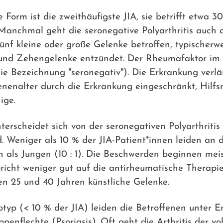
 Form ist die zweithäufigste JIA, sie betrifft etwa 3
Manchmal geht die seronegative Polyarthritis auch au
ünf kleine oder große Gelenke betroffen, typischer
und Zehengelenke entzündet. Der Rheumafaktor im Bl
die Bezeichnung "seronegativ"). Die Erkrankung verlä
enenalter durch die Erkrankung eingeschränkt, Hilfsm
ige.
terscheidet sich von der seronegativen Polyarthritis
 Weniger als 10 % der JIA-Patient*innen leiden an
n als Jungen (10 : 1). Die Beschwerden beginnen mei
pricht weniger gut auf die antirheumatische Therapi
en 25 und 40 Jahren künstliche Gelenke.
typ (< 10 % der JIA) leiden die Betroffenen unter 
penflechte (Psoriasis). Oft geht die Arthritis der 