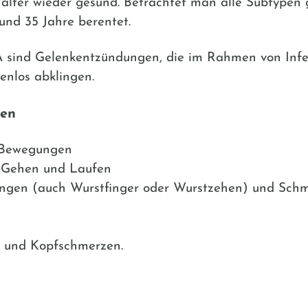
alter wieder gesund. Betrachtet man alle Subtypen
nd 35 Jahre berentet.
A sind Gelenkentzündungen, die im Rahmen von Infe
nlos abklingen.
den
 Bewegungen
, Gehen und Laufen
ngen (auch Wurstfinger oder Wurstzehen) und Sch
 und Kopfschmerzen.