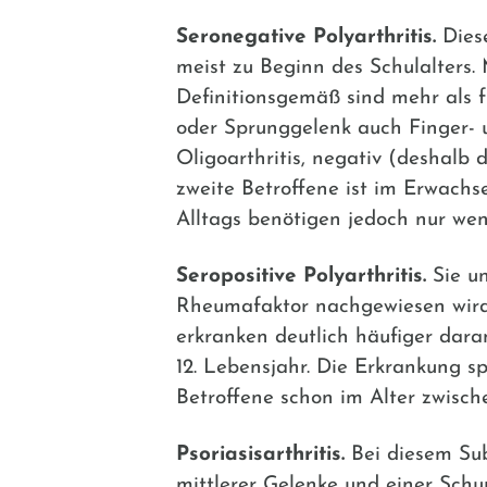
Seronegative Polyarthritis.
Diese
meist zu Beginn des Schulalters. 
Definitionsgemäß sind mehr als f
oder Sprunggelenk auch Finger- 
Oligoarthritis, negativ (deshalb 
zweite Betroffene ist im Erwachs
Alltags benötigen jedoch nur wen
Seropositive Polyarthritis.
Sie un
Rheumafaktor nachgewiesen wird.
erkranken deutlich häufiger dara
12. Lebensjahr. Die Erkrankung s
Betroffene schon im Alter zwisch
Psoriasisarthritis.
Bei diesem Sub
mittlerer Gelenke und einer Schup