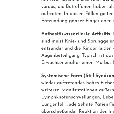
voraus, die Betroffenen haben a
auftreten. In diesen Fällen gelt
Entzündung ganzer Finger oder Zeh
Enthesitis-assoziierte Arthritis.
D
sind meist Knie- und Sprunggelen
entzündet und die Kinder leiden 
Augenbeteiligung. Typisch ist d
Erwachsenenalter einen Morbus 
Systemische Form (Still-Syndrom
wieder auftretendes hohes Fiebe
weiteren Manifestationen außerh
Lymphknotenschwellungen, Leber-
Lungenfell. Jede zehnte Patient
überschießender Reaktion des I