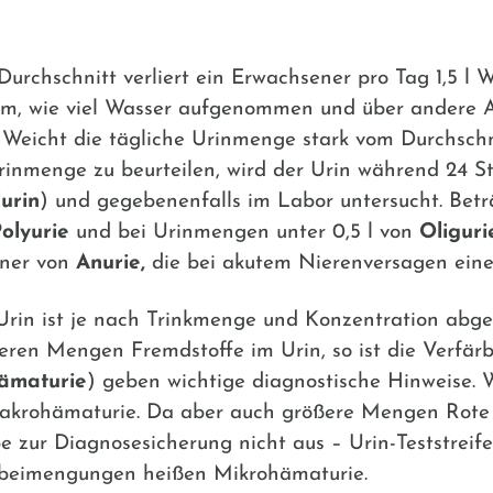
urchschnitt verliert ein Erwachsener pro Tag 1,5 l 
m, wie viel Wasser aufgenommen und über andere 
 Weicht die tägliche Urinmenge stark vom Durchschni
Urinmenge zu beurteilen, wird der Urin während 24 
urin
) und gegebenenfalls im Labor untersucht. Bet
olyurie
und bei Urinmengen unter 0,5 l von
Oliguri
iner von
Anurie,
die bei akutem Nierenversagen eine 
rin ist je nach Trinkmenge und Konzentration abgeb
ßeren Mengen Fremdstoffe im Urin, so ist die Verfä
ämaturie
) geben wichtige diagnostische Hinweise.
 Makrohämaturie. Da aber auch größere Mengen Rot
rbe zur Diagnosesicherung nicht aus – Urin-Teststreife
utbeimengungen heißen Mikrohämaturie.