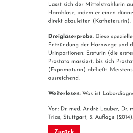
Lässt sich der Mittelstrahlurin 
Harnblase, indem er einen dünne
direkt abzuleiten (Katheterurin).
Dreigläserprobe.
Diese speziell
Entzündung der Harnwege und der 
Urinportionen: Ersturin (die erst
Prostata massiert, bis sich Pros
(Exprimaturin) abfließt. Meisten
ausreichend.
Weiterlesen:
Was ist Labordiagno
Von: Dr. med. André Lauber, Dr. 
Trias, Stuttgart, 3. Auflage (201
Zurück