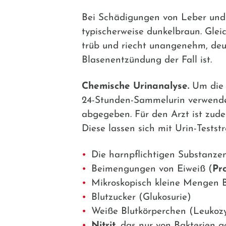
Bei Schädigungen von Leber und G
typischerweise dunkelbraun. Gleich
trüb und riecht unangenehm, deut
Blasenentzündung der Fall ist.
Chemische Urinanalyse.
Um die 
24-Stunden-Sammelurin verwend
abgegeben. Für den Arzt ist zude
Diese lassen sich mit Urin-Testst
Die harnpflichtigen Substanze
Beimengungen von Eiweiß (
Pr
Mikroskopisch kleine Mengen 
Blutzucker (Glukosurie)
Weiße Blutkörperchen (Leukozy
Nitrit
, das nur von Bakterien g