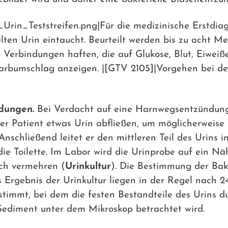
n_Teststreifen.png|Für die medizinische Erstdiagnos
ten Urin eintaucht. Beurteilt werden bis zu acht M
 Verbindungen haften, die auf Glukose, Blut, Eiwei
arbumschlag anzeigen. |[GTV 2105]|Vorgehen bei der 
dungen.
Bei Verdacht auf eine Harnwegsentzündung
 der Patient etwas Urin abfließen, um möglicherwei
schließend leitet er den mittleren Teil des Urins 
n die Toilette. Im Labor wird die Urinprobe auf ein 
sch vermehren (
Urinkultur
). Die Bestimmung der Bak
Ergebnis der Urinkultur liegen in der Regel nach 2
timmt, bei dem die festen Bestandteile des Urins d
ediment unter dem Mikroskop betrachtet wird.