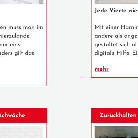
Jede Vierte wie
inen muss man im
Mit einer Harnin
hierzulande
andere als ang
nur eins:
gestaltet sich of
ders gilt das
digitale Hilfe:
mehr
schwäche
Zurückhalten