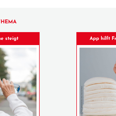
THEMA
e steigt
App hilft 