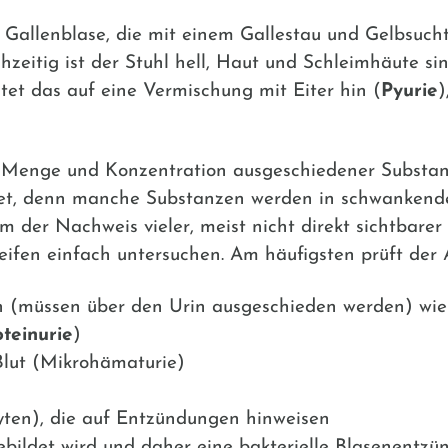
allenblase, die mit einem Gallestau und Gelbsucht 
zeitig ist der Stuhl hell, Haut und Schleimhäute sind
et das auf eine Vermischung mit Eiter hin (
Pyurie
)
Menge und Konzentration ausgeschiedener Substanz
et, denn manche Substanzen werden in schwankend
m der Nachweis vieler, meist nicht direkt sichtbarer
reifen einfach untersuchen. Am häufigsten prüft der A
n (müssen über den Urin ausgeschieden werden) wie
oteinurie
)
Blut (Mikrohämaturie)
ten), die auf Entzündungen hinweisen
ebildet wird und daher eine bakterielle Blasenentzü