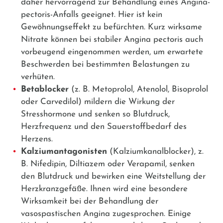
daher hervorragend zur Behandlung eines Angina-
pectoris-Anfalls geeignet. Hier ist kein
Gewöhnungseffekt zu befürchten. Kurz wirksame
Nitrate können bei stabiler Angina pectoris auch
vorbeugend eingenommen werden, um erwartete
Beschwerden bei bestimmten Belastungen zu
verhüten.
Betablocker
(z. B.
Metoprolol
,
Atenolol
,
Bisoprolol
oder
Carvedilol
) mildern die Wirkung der
Stresshormone und senken so Blutdruck,
Herzfrequenz und den Sauerstoffbedarf des
Herzens.
Kalziumantagonisten
(Kalziumkanalblocker), z.
B.
Nifedipin
,
Diltiazem
oder
Verapamil
, senken
den Blutdruck und bewirken eine Weitstellung der
Herzkranzgefäße. Ihnen wird eine besondere
Wirksamkeit bei der Behandlung der
vasospastischen Angina zugesprochen. Einige