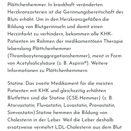
Plättchenhemmer.
In krankhaft veränderten
Herzkranzarterien ist die Gerinnungsbereitschaft des
Bluts erhöht. Um in den Herzkranzgefäßen die
Bildung von Blutgerinnseln und damit einen
Herzinfarkt zu verhindern, bekommen alle KHK-
Patienten im Rahmen der medikamentösen Therapie
lebenslang Plättchenhemmer
(Thrombozytenaggregationshemmer), meist in Form
von
Acetylsalicylsäure
(z. B.
Aspirin®
). Weitere
Informationen zu Plättchenhemmern.
Statine.
Das zweite Medikament für die meisten
Patienten mit KHK und gleichzeitig erhöhten
Blutfetten sind die Statine (CSE-Hemmer) (z. B.
Atorvastatin
,
Fluvastatin
,
Lovastatin
,
Pravastatin
,
Simvastatin
).
Statine hemmen die Bildung von
Cholesterin in der Leber. Weil die Leber deshalb
ersatzweise vermehrt LDL-Cholesterin aus dem Blut