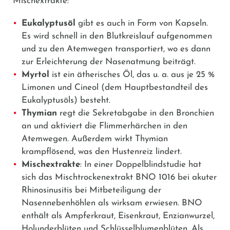
Mischextrakte:
Eukalyptusöl
gibt es auch in Form von Kapseln.
Es wird schnell in den Blutkreislauf aufgenommen
und zu den Atemwegen transportiert, wo es dann
zur Erleichterung der Nasenatmung beiträgt.
Myrtol
ist ein ätherisches Öl, das u. a. aus je 25 %
Limonen und Cineol (dem Hauptbestandteil des
Eukalyptusöls) besteht.
Thymian
regt die Sekretabgabe in den Bronchien
an und aktiviert die Flimmerhärchen in den
Atemwegen. Außerdem wirkt Thymian
krampflösend, was den Hustenreiz lindert.
Mischextrakte
: In einer Doppelblindstudie hat
sich das
Mischtrockenextrakt BNO 1016
bei akuter
Rhinosinusitis bei Mitbeteiligung der
Nasennebenhöhlen als wirksam erwiesen. BNO
enthält als Ampferkraut, Eisenkraut, Enzianwurzel,
Holunderblüten und Schlüsselblumenblüten. Als