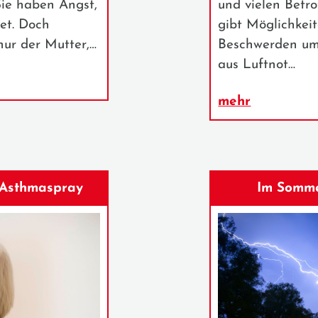
Sie haben Angst,
und vielen Betr
et. Doch
gibt Möglichkeit
nur der Mutter,…
Beschwerden um
aus Luftnot…
mehr
n Asthmaspray
Im Somme