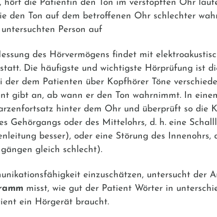
hört die Patientin den Ton im verstopften Ohr lauter
e den Ton auf dem betroffenen Ohr schlechter wahr.
untersuchten Person auf
essung des Hörvermögens findet mit elektroakustis
att. Die häufigste und wichtigste Hörprüfung ist 
ei der dem Patienten über Kopfhörer Töne verschied
ent gibt an, ab wann er den Ton wahrnimmt. In eine
arzenfortsatz hinter dem Ohr und überprüft so die 
s Gehörgangs oder des Mittelohrs, d. h. eine Schalll
nleitung besser), oder eine Störung des Innenohrs, 
hgängen gleich schlecht).
ikationsfähigkeit einzuschätzen, untersucht der Ar
gramm
misst, wie gut der Patient Wörter in unterschi
atient ein Hörgerät braucht.