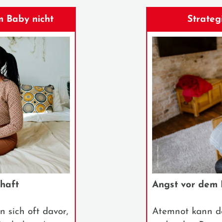
m Baby nicht
Strateg
haft
Angst vor dem 
 sich oft davor,
Atemnot kann de