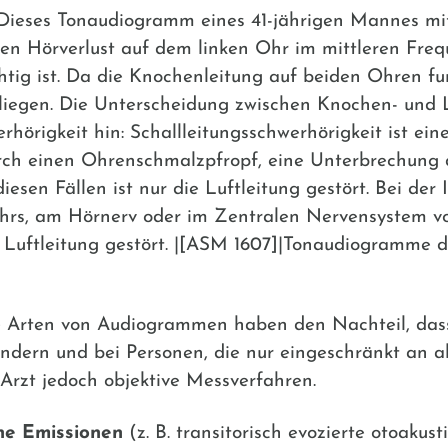
ses Tonaudiogramm eines 41-jährigen Mannes mit 
chen Hörverlust auf dem linken Ohr im mittleren Freq
tig ist. Da die Knochenleitung auf beiden Ohren funk
rliegen. Die Unterscheidung zwischen Knochen- und L
hörigkeit hin: Schallleitungsschwerhörigkeit ist ei
durch einen Ohrenschmalzpfropf, eine Unterbrechung
iesen Fällen ist nur die Luftleitung gestört. Bei der
hrs, am Hörnerv oder im Zentralen Nervensystem vo
e Luftleitung gestört. |[ASM 1607]|Tonaudiogramme 
 Arten von Audiogrammen haben den Nachteil, dass
indern und bei Personen, die nur eingeschränkt an 
Arzt jedoch objektive Messverfahren.
he Emissionen
(z. B. transitorisch evozierte otoakus